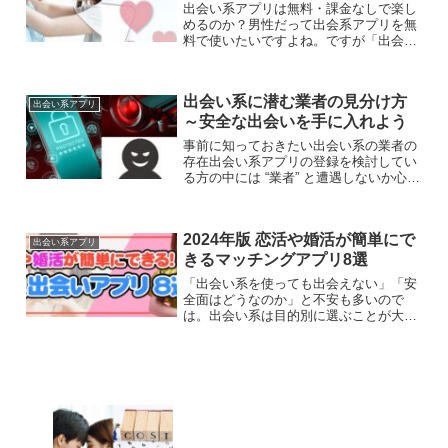
出会い系アプリは無料・課金なしで楽し
めるのか？男性だって出会系アプリを無
料で使いたいですよね。ですが「出会系
アプリで無料・課金なしで出会えるの
か？」「出会系アプリで安全に出会える
のか？」と考えている方も多いのではな
出会い系に潜む業者の見分け方
いでしょうか。そこで今回は...
出会い系アプリ
～安全な出会いを手に入れよう
事前に知っておきたい出会い系の業者の
存在出会い系アプリの登録を検討してい
る方の中には “業者” と遭遇しないか心配
な方も多いのではないでしょうか。そも
そも業者の存在を知らないという方もい
るかもしれません。そこで今回は、登録
2024年版 恋活や婚活が簡単にで
するからには不安を...
出会い系アプリ
きるマッチングアプリ8選
「出会い系を使っても出会えない」「安
全面はどうなのか」と不安も多いので
は。出会い系は目的別に選ぶことが大切
です。『出会い系を選ぶ上で知っておき
たい事』について見ていきながら、優良
出会いアプリのおすすめをご紹介。