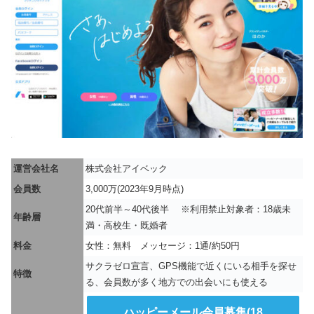
運営会社名
株式会社アイベック
会員数
3,000万(2023年9月時点)
20代前半～40代後半 ※利用禁止対象者：18歳未
年齢層
満・高校生・既婚者
料金
女性：無料 メッセージ：1通/約50円
サクラゼロ宣言、GPS機能で近くにいる相手を探せ
特徴
る、会員数が多く地方での出会いにも使える
ハッピーメール会員募集(18