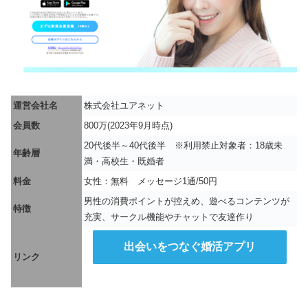
運営会社名
株式会社ユアネット
会員数
800万(2023年9月時点)
20代後半～40代後半 ※利用禁止対象者：18歳未
年齢層
満・高校生・既婚者
料金
女性：無料 メッセージ1通/50円
男性の消費ポイントが控えめ、遊べるコンテンツが
特徴
充実、サークル機能やチャットで友達作り
出会いをつなぐ婚活アプリ
リンク